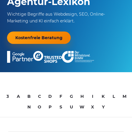
Agentur-Lexikon
Wichtige Begriffe aus Webdesign, SEO, Online-
Marketing und KI einfach erklärt.
Kostenfreie Beratung
3
A
B
C
D
F
G
H
I
K
L
M
N
O
P
S
U
W
X
Y