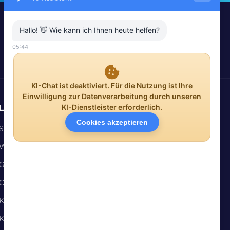
Leistungen
SEO
Webdesign
Google Ads
Onlineshop
KI-Agentur
KI Sicherheitscheck