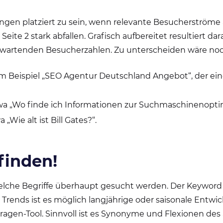
Rängen platziert zu sein, wenn relevante Besucherströme
 Seite 2 stark abfallen. Grafisch aufbereitet resultiert da
rwartenden Besucherzahlen. Zu unterscheiden wäre noc
m Beispiel „SEO Agentur Deutschland Angebot“, der ein
wa „Wo finde ich Informationen zur Suchmaschinenopt
a „Wie alt ist Bill Gates?“.
finden!
 welche Begriffe überhaupt gesucht werden. Der Keywor
Trends ist es möglich langjährige oder saisonale Entwi
-Fragen-Tool. Sinnvoll ist es Synonyme und Flexionen de