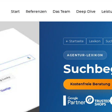
Start
Referenzen
Das Team
Deep Dive
Leist
seite
← Startseite
Lexikon
Such
AGENTUR-LEXIKON
Suchbeg
Kostenfreie Beratung