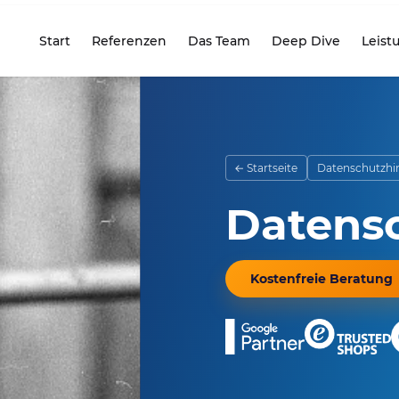
Start
Referenzen
Das Team
Deep Dive
Leist
seite
← Startseite
Datenschutzhi
Datens
Kostenfreie Beratung