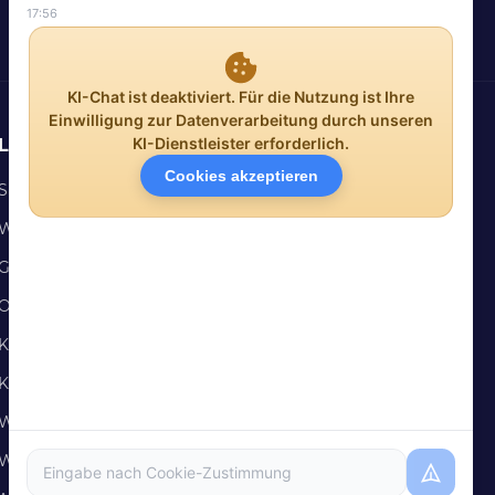
Leistungen
SEO
Webdesign
Google Ads
Onlineshop
KI-Agentur
KI Sicherheitscheck
Webentwicklung
WordPress Wartung