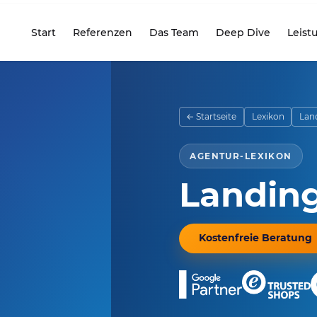
Start
Referenzen
Das Team
Deep Dive
Leist
seite
← Startseite
Lexikon
Lan
AGENTUR-LEXIKON
Landin
Kostenfreie Beratung