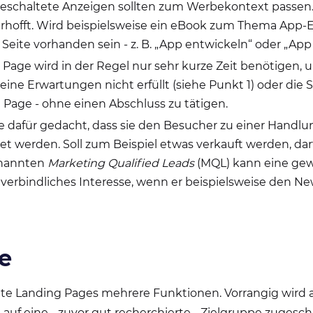
geschaltete Anzeigen sollten zum Werbekontext passen.
 erhofft. Wird beispielsweise ein eBook zum Thema App-
 Seite vorhanden sein - z. B. „App entwickeln“ oder „A
Page wird in der Regel nur sehr kurze Zeit benötigen, u
seine Erwartungen nicht erfüllt (siehe Punkt 1) oder di
g Page - ohne einen Abschluss zu tätigen.
ie dafür gedacht, dass sie den Besucher zu einer Handlu
tet werden. Soll zum Beispiel etwas verkauft werden, darf
enannten
Marketing Qualified Leads
(MQL) kann eine gew
verbindliches Interesse, wenn er beispielsweise den N
e
ete Landing Pages mehrere Funktionen. Vorrangig wird a
 auf eine - zuvor gut recherchierte - Zielgruppe zugesc