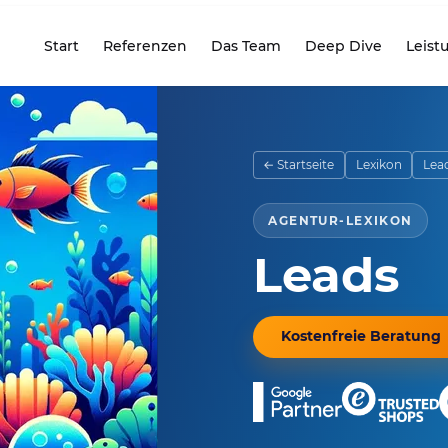
Start
Referenzen
Das Team
Deep Dive
Leist
seite
← Startseite
Lexikon
Lea
AGENTUR-LEXIKON
Leads
Kostenfreie Beratung