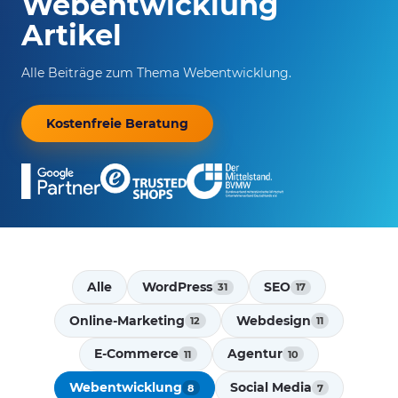
Webentwicklung
Artikel
Alle Beiträge zum Thema Webentwicklung.
Kostenfreie Beratung
Alle
WordPress
SEO
31
17
Online-Marketing
Webdesign
12
11
E-Commerce
Agentur
11
10
Webentwicklung
Social Media
8
7