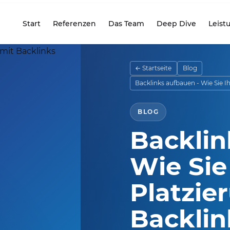
Start
Referenzen
Das Team
Deep Dive
Leist
seite
← Startseite
Blog
Backlinks aufbauen - Wie Sie I
BLOG
Backlin
Wie Sie
Platzie
Backlin