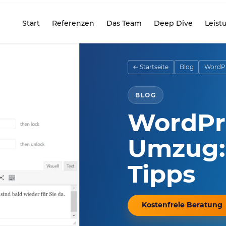
Start
Referenzen
Das Team
Deep Dive
Leist
seite
← Startseite
Blog
WordPr
BLOG
WordPre
Umzug:
Tipps
Kostenfreie Beratung