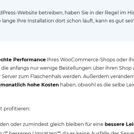
Press-Website betreiben, haben Sie in der Regel im Hi
nge Ihre Installation dort schon läuft, kann es gut sei
echte Performance
Ihres WooCommerce-Shops oder ihr
die anfangs nur wenige Bestellungen über ihren Shop 
r Server zum Flaschenhals werden. Außerdem verändern
n
monatlich hohe Kosten
haben, obwohl es die selbe Lei
 profitieren:
den oder zumindest gleich bleiben für eine
bessere Le
u** besseren Umsätzen**, da es keine Ausfälle des Serve