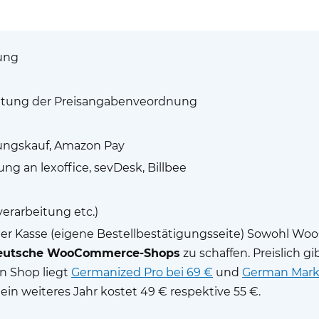
rung
htung der Preisangabenveordnung
nungskauf, Amazon Pay
ung an lexoffice, sevDesk, Billbee
rarbeitung etc.)
r Kasse (eigene Bestellbestätigungsseite) Sowohl W
 deutsche WooCommerce-Shops
zu schaffen. Preislich 
en Shop liegt
Germanized Pro bei 69 €
und
German Marke
in weiteres Jahr kostet 49 € respektive 55 €.