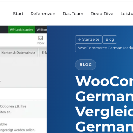
Start
Referenzen
Das Team
Deep Dive
Leist
seite
← Startseite
Blog
WooCommerce German Market -
BLOG
WooCo
German
Verglei
German