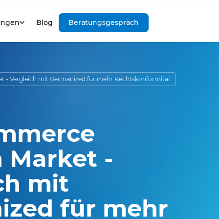
ungen
Blog
Beratungsgespräch
 Vergleich mit Germanized für mehr Rechtskonformität
mmerce
 Market -
ch mit
ized für mehr