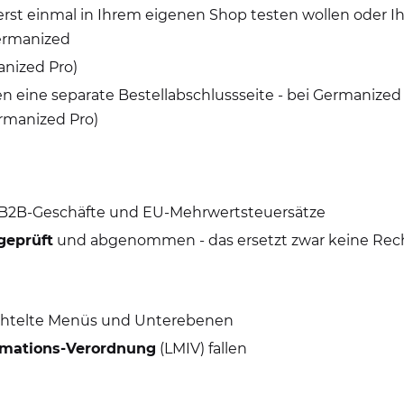
erst einmal in Ihrem eigenen Shop testen wollen oder 
Germanized
anized Pro)
ten eine separate Bestellabschlussseite - bei Germanized
ermanized Pro)
ür B2B-Geschäfte und EU-Mehrwertsteuersätze
geprüft
und abgenommen - das ersetzt zwar keine Recht
chtelte Menüs und Unterebenen
rmations-Verordnung
(LMIV) fallen